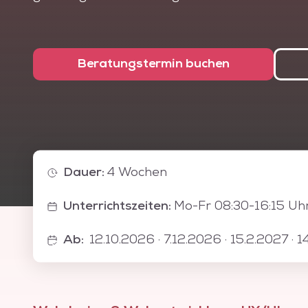
die Weiterbildung praxisnahe Kompetenzen fü
Contentmanagement.
Sowohl im privaten als auch im kommerziellen
Beratungstermin buchen
des CMS WordPress zur Publikation von Inhal
einfache Installation und die unkomplizierte 
Management-System WordPress sind klare V
Systemen. Dieser WordPress Grundkurs vermit
Blog und/oder als Content-Management-Syst
Dauer
:
4
Wochen
Unterrichtszeiten
:
Mo-Fr 08:30-16:15 Uh
Ab
:
12.10.2026 · 7.12.2026 · 15.2.2027 · 1