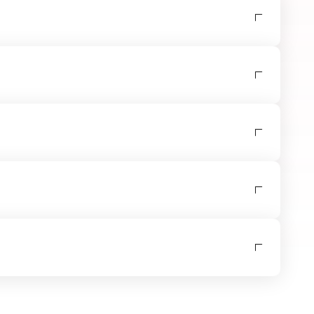
raxisorientierte Übungen vermitteln einen
ngen wiederholt und das Wissen und die
ll nicht berücksichtigt). Abschließend sind Sie
ich mit allen relevanten Faktoren rund um die
ichen Grafik, Design, Architektur, Fotografie,
nschaften, Kommunikationswissenschaften,
ormationstechnik, Programmierung,
llationen sind erforderlich, Grundkenntnisse in
 (DRV), Berufsgenossenschaften (BG) und den
 sowie den regionalen Bildungschecks erfolgen.
er Website. Das können aber auch mobile Apps,
be besteht darin, für sämtliche multimediale
lt es auch die Gewährleistung der