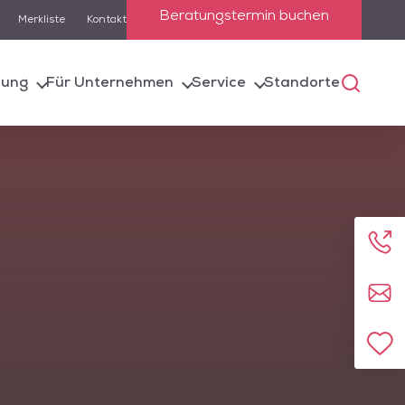
Beratungstermin buchen
Merkliste
Kontakt
lung
Für Unternehmen
Service
Standorte
 die Suchfunktion
e entsprechenden
Anru
Kont
Zur 