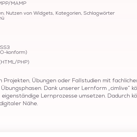
 XAMPP/MAMP
en; Nutzen von Widgets, Kategorien, Schlagwörter
nü
CSS3
VO-konform)
r (HTML/PHP)
n Projekten, Übungen oder Fallstudien mit fachlich
en Übungsphasen. Dank unserer Lernform „cimlive“ k
nd eigenständige Lernprozesse umsetzen. Dadurch kö
digitaler Nähe.