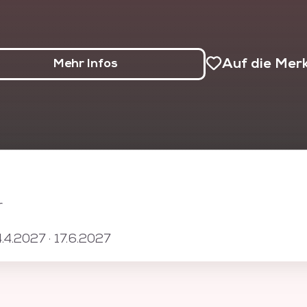
r die Arbeit im Web- und
Auf die Merk
 Bereich hat sich die Verwendung
Mehr Infos
ten im Web durchgesetzt. Die
Administration des Content-
orteile gegenüber anderen
telt Ihnen Wissen, WordPress als
em zu nutzen.
r
4.4.2027 · 17.6.2027