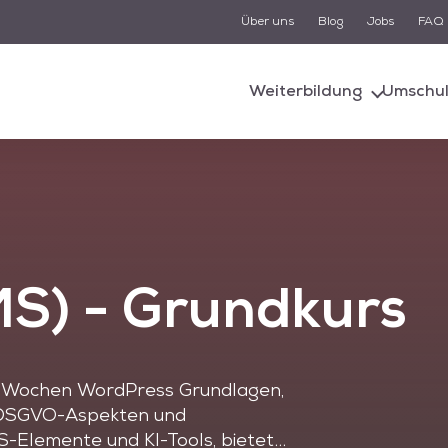
Über uns
Blog
Jobs
FAQ
Suche
Weiterbildung
Umschu
d von einem KI-gestützten Chatbot-System unterstützt. Um
n, müssen Sie der Datenschutzerklärung zustimmen und di
Cookies akzeptieren.
Akzeptieren
Alle akzeptieren
S) - Grundkurs
r Wochen WordPress Grundlagen,
, DSGVO-Aspekten und
Elemente und KI-Tools, bietet