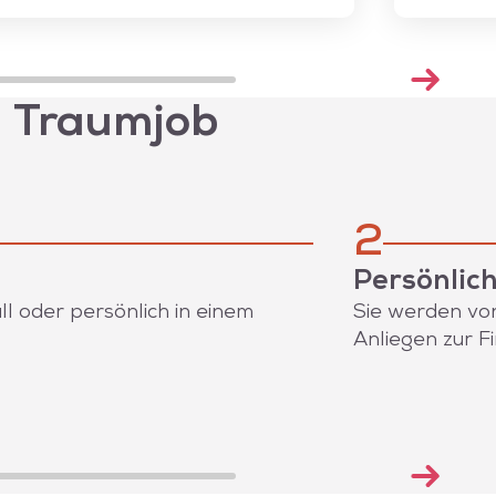
n Traumjob
2
Persönlic
l oder persönlich in einem
Sie werden von
Anliegen zur F