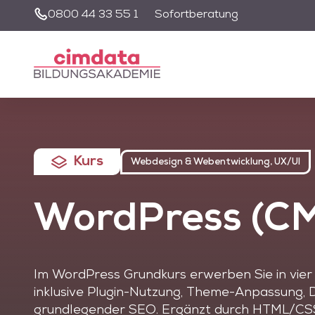
0800 44 33 55 1
Sofortberatung
Unsere Suche wir
nutzen zu könne
Kurs
Webdesign & Webentwicklung, UX/UI
WordPress (CM
Im WordPress Grundkurs erwerben Sie in vie
inklusive Plugin-Nutzung, Theme-Anpassung
grundlegender SEO. Ergänzt durch HTML/CSS-