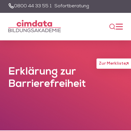
0800 44 33 55 1
Sofortberatung
Suche
Unsere Suche wird von einem KI-gestützten Chatbot-System
unterstützt. Um die Suchfunktion nutzen zu können, müssen Sie
der Datenschutzerklärung zustimmen und die entsprechenden
Cookies akzeptieren.
Akzeptieren
Alle akzeptieren
Zur Merkliste
Erklärung zur
Barrierefreiheit