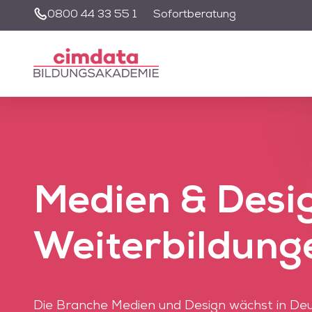
0800 44 33 55 1
Sofortberatung
Unsere Suche wir
nutzen zu könne
Medien & Desi
Weiterbildung
Die Branche Medien und Design wächst in Deu