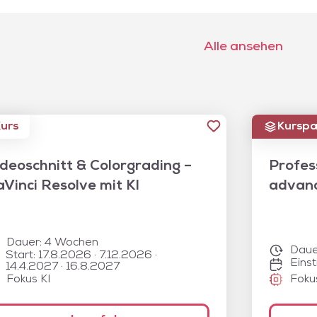
Alle ansehen
urs
Kurspa
deoschnitt & Colorgrading –
Profes
Vinci Resolve mit KI
advan
Dauer:
4 Wochen
Daue
Start: 17.8.2026 · 7.12.2026 ·
Einst
14.4.2027 · 16.8.2027
Fokus KI
Foku