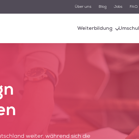
Über uns
Blog
Jobs
FAQ
Suche
Weiterbildung
Umschu
d von einem KI-gestützten Chatbot-System unterstützt. Um
n, müssen Sie der Datenschutzerklärung zustimmen und di
Cookies akzeptieren.
Akzeptieren
Alle akzeptieren
gn
en
tschland weiter, während sich die