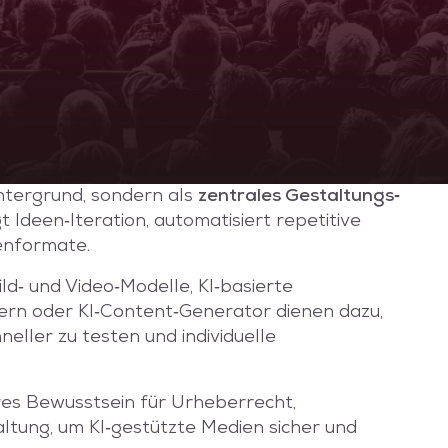
intergrund, sondern als
zentrales Gestaltungs‑
gt Ideen‑Iteration, automatisiert repetitive
ienformate.
ild‑ und Video‑Modelle, KI‑basierte
ern oder KI‑Content‑Generator dienen dazu,
eller zu testen und individuelle
ares Bewusstsein für Urheberrecht,
ltung, um KI‑gestützte Medien sicher und