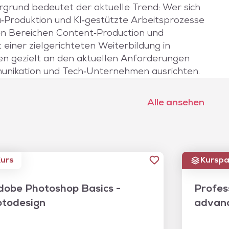
rgrund bedeutet der aktuelle Trend: Wer sich
ia‑Produktion und KI‑gestützte Arbeitsprozesse
nden Bereichen Content‑Production und
einer zielgerichteten Weiterbildung in
n gezielt an den aktuellen Anforderungen
munikation und Tech‑Unternehmen ausrichten.
Alle ansehen
urs
Kurspa
obe Photoshop Basics -
Profes
otodesign
advan