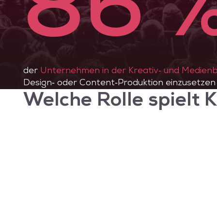
86 
der
Unternehmen in der Kreativ‑ und Medien
Design‑ oder Content‑Produktion einzusetzen
Welche Rolle spielt K