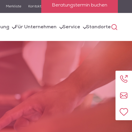
Beratungstermin buchen
Merkliste
Kontakt
lung
Für Unternehmen
Service
Standorte
 die Suchfunktion
e entsprechenden
Anru
Kont
Zur 