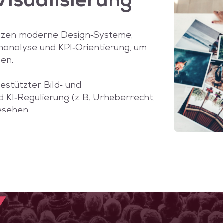
Visualisierung
enzen moderne Design‑Systeme,
nanalyse und KPI‑Orientierung, um
en.
estützter Bild‑ und
KI‑Regulierung (z. B. Urheberrecht,
gesehen.