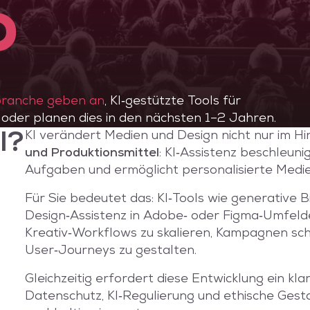
%
branche geben an
, KI‑gestützte Tools für
 oder planen dies in den nächsten 1–2 Jahren.
KI verändert Medien und Design nicht nur im H
I?
und Produktionsmittel
: KI‑Assistenz beschleuni
Aufgaben und ermöglicht personalisierte Med
Für Sie bedeutet das: KI‑Tools wie generative B
Design‑Assistenz in Adobe‑ oder Figma‑Umfeld
Kreativ‑Workflows zu skalieren, Kampagnen schn
User‑Journeys zu gestalten.
Gleichzeitig erfordert diese Entwicklung ein kl
Datenschutz, KI‑Regulierung und ethische Gesta