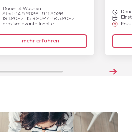
Dauer:
4 Wochen
Daue
Start: 14.9.2026 · 9.11.2026 ·
Einst
18.1.2027 · 15.3.2027 · 18.5.2027
praxisrelevante Inhalte
Foku
mehr erfahren