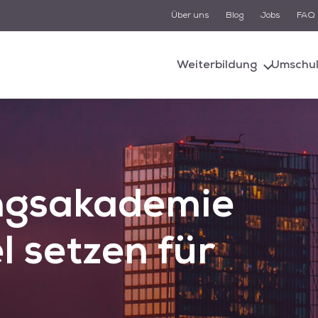
Über uns
Blog
Jobs
FAQ
Suche
Weiterbildung
Umschu
d von einem KI-gestützten Chatbot-System unterstützt. Um
n, müssen Sie der Datenschutzerklärung zustimmen und di
Cookies akzeptieren.
Akzeptieren
Alle akzeptieren
ngsakademie
 setzen für