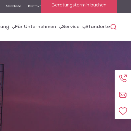
Beratungstermin buchen
Merkliste
Kontakt
lung
Für Unternehmen
Service
Standorte
 die Suchfunktion
e entsprechenden
Anru
Kont
Zur 