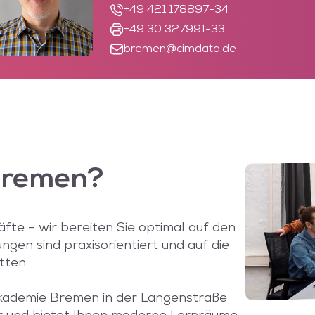
+49 421 178897-34
+49 30 327991-33
bremen@cimdata.de
Bremen?
fte – wir bereiten Sie optimal auf den
gen sind praxisorientiert und auf die
tten.
akademie Bremen in der Langenstraße