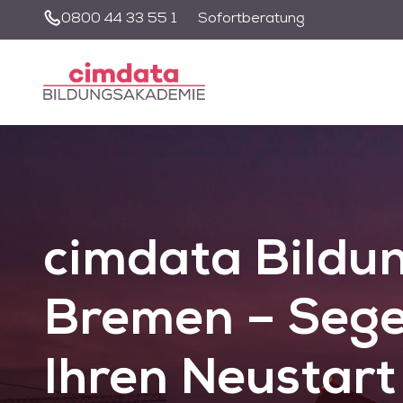
0800 44 33 55 1
Sofortberatung
Unsere Suche wir
nutzen zu könne
cimdata
Bildu
Bremen – Segel
Ihren Neustart