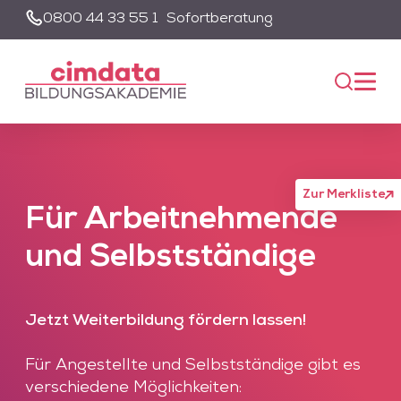
0800 44 33 55 1
Sofortberatung
Suche
Unsere Suche wird von einem KI-gestützten Chatbot-System
unterstützt. Um die Suchfunktion nutzen zu können, müssen Sie
der Datenschutzerklärung zustimmen und die entsprechenden
Cookies akzeptieren.
Akzeptieren
Alle akzeptieren
Zur Merkliste
Für Arbeitnehmende
und Selbstständige
Jetzt Weiterbildung fördern lassen!
Für Angestellte und Selbstständige gibt es
verschiedene Möglichkeiten: