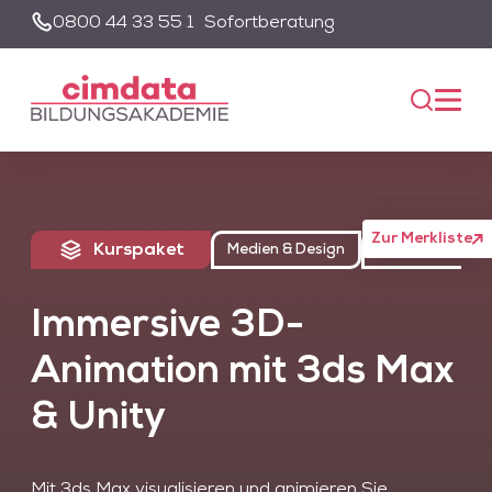
0800 44 33 55 1
Sofortberatung
Suche
Unsere Suche wird von einem KI-gestützten Chatbot-System
unterstützt. Um die Suchfunktion nutzen zu können, müssen Sie
der Datenschutzerklärung zustimmen und die entsprechenden
Cookies akzeptieren.
Akzeptieren
Alle akzeptieren
Zur Merkliste
Kurspaket
Medien & Design
Future Skills
Immersive 3D-
Animation mit 3ds Max
& Unity
Mit 3ds Max visualisieren und animieren Sie