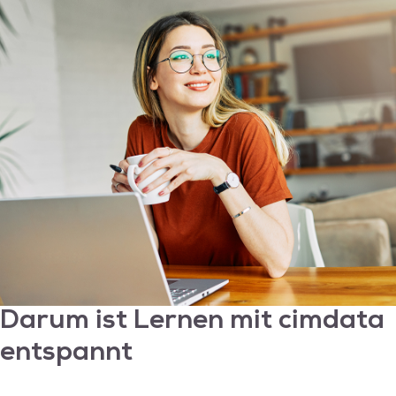
ihre Erwartungen erfüllen.
Grafikdesigner:innen sollten fundierte
Kenntnisse der Adobe Creative Suite
mitbringen. Photoshop, Illustrator und
InDesign sowie andere Tools sind
branchenübliche Designsoftware um
hochwertige Grafiken, Illustrationen und
Layouts zu erstellen.
Darum ist Lernen mit
cimdata
entspannt