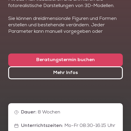
fotorealistische Darstellungen von 3D-Modellen.
Sie können dreidimensionale Figuren und Formen
erstellen und bestehende verändern. Jeder
Parameter kann manuell vorgegeben oder
automatisiert berechnet werden. So können kleinste
Details wie Haare programmiert und den Objekten
eine ungeahnt realistische Detailtiefe verliehen
werden. Unzählige integrierte Materialbibliotheken
Beratungstermin buchen
halten vielseitige Vorlagen für den Anwender bereit
und unterstützen so die Umsetzung der kreativen
Mehr Infos
Ansätze des Nutzers. Es bietet umfangreiche
Möglichkeiten der Modellierung, der Lichtsetzung
mit unterschiedlichen Lichtsystemen, eine breite
Auswahl an Materialien für fotorealistische
Darstellungen und unterschiedlichste Modifikatoren
(Haut, UVW etc.), mit denen die Animationen
Dauer
:
8 Wochen
bearbeitet werden. Mithilfe von Partikelsystemen
können diverse Effekte erzeugt und diese dann als
Unterrichtszeiten
:
Mo-Fr 08:30-16:15 Uhr
Filmsequenz ausgegeben werden. So werden auch