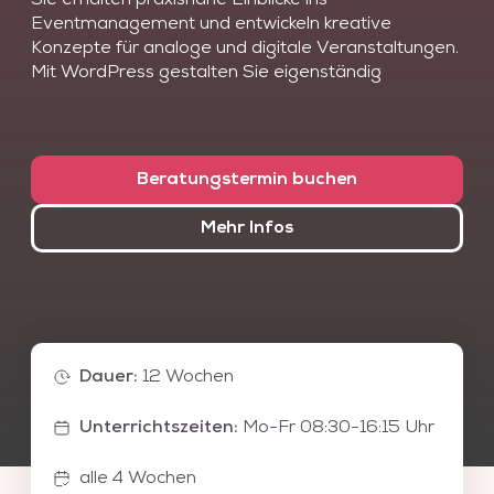
Sie erhalten praxisnahe Einblicke ins
Eventmanagement und entwickeln kreative
Konzepte für analoge und digitale Veranstaltungen.
Mit WordPress gestalten Sie eigenständig
ansprechende Event-Webseiten, ganz ohne
Programmierkenntnisse. In Adobe Photoshop
erlernen Sie die wichtigsten Grundlagen der
Bildbearbeitung und visuellen Gestaltung. Ob
Beratungstermin buchen
Social-Media-Grafiken, Banner oder Fotodesign:
Sie setzen Ihre Ideen gezielt in Szene.
Mehr Infos
Ideal für Organisationstalente mit einem Gespür für
Design, Kommunikation und digitale Medien.
Starten Sie jetzt Ihre kreative Karriere im
Eventbereich – kompakt, praxisnah und
zukunftsorientiert.
Dauer
:
12 Wochen
Diese Weiterbildung setzt sich aus den
folgenden Einzelkursen á 4 Wochen zusammen.
Unterrichtszeiten
:
Mo-Fr 08:30-16:15 Uhr
Die Einzelkurse können je nach Bedarf ausgetauscht
oder erweitert werden.
alle 4 Wochen