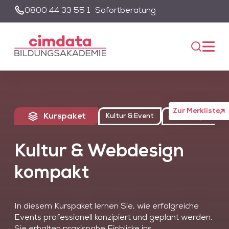
0800 44 33 55 1
Sofortberatung
Suche
Unsere Suche wird von einem KI-gestützten Chatbot-System
unterstützt. Um die Suchfunktion nutzen zu können, müssen Sie
der Datenschutzerklärung zustimmen und die entsprechenden
Cookies akzeptieren.
Akzeptieren
Alle akzeptieren
Zur Merkliste
Kurspaket
Kultur & Event
Webdesign & Webe
Kultur & Webdesign
kompakt
In diesem Kurspaket lernen Sie, wie erfolgreiche
Events professionell konzipiert und geplant werden.