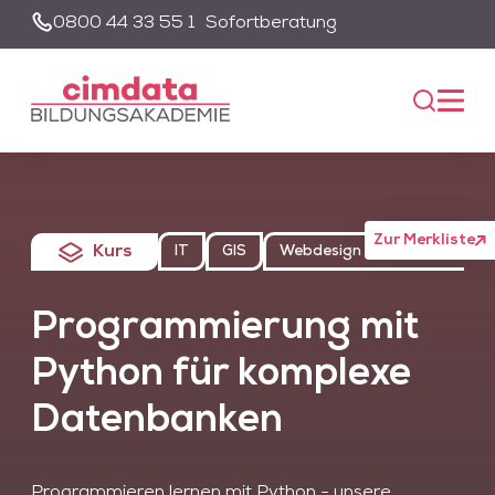
0800 44 33 55 1
Sofortberatung
Suche
Unsere Suche wird von einem KI-gestützten Chatbot-System
unterstützt. Um die Suchfunktion nutzen zu können, müssen Sie
der Datenschutzerklärung zustimmen und die entsprechenden
Cookies akzeptieren.
Akzeptieren
Alle akzeptieren
Zur Merkliste
Kurs
IT
GIS
Webdesign & Webentwicklung
Programmierung mit
Python für komplexe
Datenbanken
Programmieren lernen mit Python - unsere