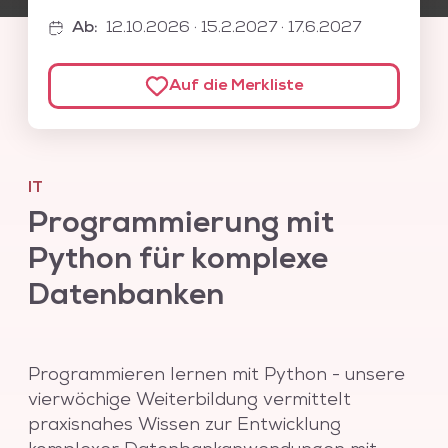
auf sogenannte NoSQL-Datenbanken gesetzt. Eine
Ab
:
12.10.2026 · 15.2.2027 · 17.6.2027
der wichtigsten und etabliertesten NoSQL-
Datenbanken ist MongoDB. Im zweiten Teil dieser
IT-Weiterbildung wird der Umgang mit MongoDB
Auf die Merkliste
als Dokumentenorientierter Datenbank erlernt. Für
das Planen und Entwerfen von Datenbanken lernen
die Teilnehmenden auch geeignete KI-Tools kennen.
IT
Programmierung mit
Python für komplexe
Datenbanken
Programmieren lernen mit Python - unsere
vierwöchige Weiterbildung vermittelt
praxisnahes Wissen zur Entwicklung