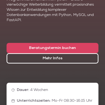
vierwöchige Weiterbildung vermittelt praxisnahes
Wissen zur Entwicklung komplexer
Datenbankanwendungen mit Python, MySQL und
FastAPI.
Die Menge der weltweit produzierten Daten nimmt
exponentiell zu und somit steigt auch der Bedarf an
geeigneten Datenbanken. Je nach Anwendung
können sehr unterschiedliche Anforderungen an das
Beratungstermin buchen
Datenbankmanagement entstehen. Dabei können z.
B. Datenmenge, Datenstruktur, Performance und
Mehr Infos
Sicherheit wichtige Auswahlkriterien sein.
Für klassische Anforderungen (Shop, CMS, etc.) wie
z. B. für die Webentwicklung werden häufig
konventionelle relationale SQL-Datenbanken
eingesetzt. Mit MySQL wird in dieser IT-
Weiterbildung der Umgang mit relationalen
Dauer
:
4
Wochen
Datenbanken und SQL erlernt.
Im Zusammenhang mit dem Begriff Big Data
Unterrichtszeiten
:
Mo-Fr 08:30-16:15 Uhr
(Speichern großer, vielfältiger Daten) wird häufig