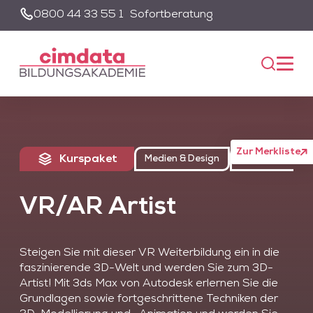
0800 44 33 55 1
Sofortberatung
Suche
Unsere Suche wird von einem KI-gestützten Chatbot-System
unterstützt. Um die Suchfunktion nutzen zu können, müssen Sie
der Datenschutzerklärung zustimmen und die entsprechenden
Cookies akzeptieren.
Akzeptieren
Alle akzeptieren
Zur Merkliste
Kurspaket
Medien & Design
Future Skills
VR/AR Artist
Steigen Sie mit dieser VR Weiterbildung ein in die
faszinierende 3D-Welt und werden Sie zum 3D-
Artist! Mit 3ds Max von Autodesk erlernen Sie die
Grundlagen sowie fortgeschrittene Techniken der