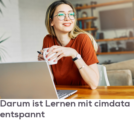
Grafikdesigner:innen sollten fundierte
Kenntnisse der Adobe Creative Suite
mitbringen. Photoshop, Illustrator und
InDesign sowie andere Tools sind
branchenübliche Designsoftware um
hochwertige Grafiken, Illustrationen und
Layouts zu erstellen.
Darum ist Lernen mit
cimdata
entspannt