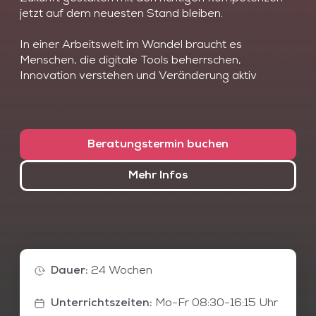
jetzt auf dem neuesten Stand bleiben.
In einer Arbeitswelt im Wandel braucht es
Menschen, die digitale Tools beherrschen,
Innovation verstehen und Veränderung aktiv
gestalten. Mit dem Kurspaket „Future Skills
advanced – Fokus Innovation & New Work“ sichern
Sie sich gleich mehrere Schlüsselqualifikationen auf
einen Schlag: Sie lernen, wie Sie Microsoft 365 inkl.
Beratungstermin buchen
Copilot effizient einsetzen, KI-Prozesse gestalten
und Change-Projekte mit agilen Methoden wie
Mehr Infos
Scrum erfolgreich begleiten. Darüber hinaus
vertiefen Sie Ihre Kenntnisse im Feel Good
Management und erfahren, wie New Work,
Innovationsmethoden und digitale Transformation
zusammenspielen.
Dauer
:
24 Wochen
Diese New Work Weiterbildung setzt sich aus den
folgenden Einzelkursen á 4 Wochen zusammen.
Unterrichtszeiten
:
Mo-Fr 08:30-16:15 Uhr
Die Einzelkurse können je nach Bedarf ausgetauscht