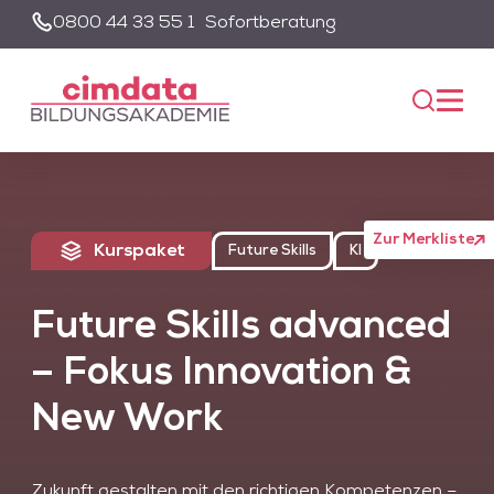
0800 44 33 55 1
Sofortberatung
Suche
Unsere Suche wird von einem KI-gestützten Chatbot-System
unterstützt. Um die Suchfunktion nutzen zu können, müssen Sie
der Datenschutzerklärung zustimmen und die entsprechenden
Cookies akzeptieren.
Akzeptieren
Alle akzeptieren
Zur Merkliste
Kurspaket
Future Skills
KI
Future Skills advanced
– Fokus Innovation &
New Work
Zukunft gestalten mit den richtigen Kompetenzen –